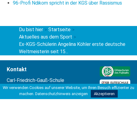
96-Profi Ndikom spricht in der KGS über Rassismus
Du bist hier
Startseite
>
>
Aktuelles aus dem Sport
>
Ex-KGS-Schülerin Angelina Köhler erste deutsche
Weltmeisterin seit 15...
Kontakt
Carl-Friedrich-Gauß-Schule
Kooperative Gesamtschule
Wir verwenden Cookies auf unserer Website, um Ihren Besuch effizienter zu
Hohe Bünte 4
machen.
Datenschutzhinweis anzeigen
Akzeptieren
30966 Hemmingen
Tel 0511 42037-200
Fax 0511 42037-211
info@kgshemmingen.de
Rechtliches