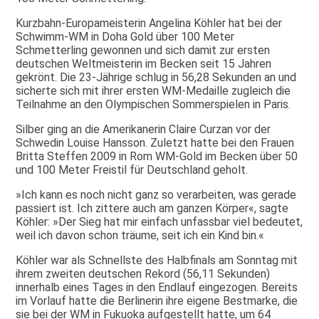
Kurzbahn-Europameisterin Angelina Köhler hat bei der
Schwimm-WM in Doha Gold über 100 Meter
Schmetterling gewonnen und sich damit zur ersten
deutschen Weltmeisterin im Becken seit 15 Jahren
gekrönt. Die 23-Jährige schlug in 56,28 Sekunden an und
sicherte sich mit ihrer ersten WM-Medaille zugleich die
Teilnahme an den Olympischen Sommerspielen in Paris.
Silber ging an die Amerikanerin Claire Curzan vor der
Schwedin Louise Hansson. Zuletzt hatte bei den Frauen
Britta Steffen 2009 in Rom WM-Gold im Becken über 50
und 100 Meter Freistil für Deutschland geholt.
»Ich kann es noch nicht ganz so verarbeiten, was gerade
passiert ist. Ich zittere auch am ganzen Körper«, sagte
Köhler: »Der Sieg hat mir einfach unfassbar viel bedeutet,
weil ich davon schon träume, seit ich ein Kind bin.«
Köhler war als Schnellste des Halbfinals am Sonntag mit
ihrem zweiten deutschen Rekord (56,11 Sekunden)
innerhalb eines Tages in den Endlauf eingezogen. Bereits
im Vorlauf hatte die Berlinerin ihre eigene Bestmarke, die
sie bei der WM in Fukuoka aufgestellt hatte, um 64