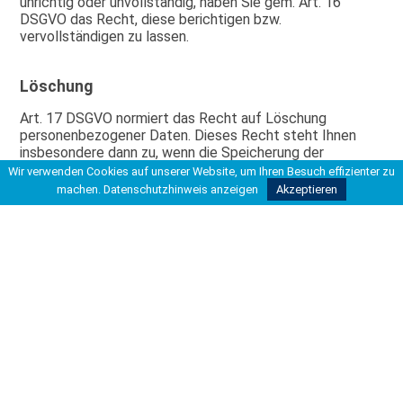
unrichtig oder unvollständig, haben Sie gem. Art. 16
DSGVO das Recht, diese berichtigen bzw.
vervollständigen zu lassen.
Löschung
Art. 17 DSGVO normiert das Recht auf Löschung
personenbezogener Daten. Dieses Recht steht Ihnen
insbesondere dann zu, wenn die Speicherung der
personenbezogenen Daten zur Erfüllung unserer
Wir verwenden Cookies auf unserer Website, um Ihren Besuch effizienter zu
gesetzlichen Aufgaben nicht mehr erforderlich ist oder
machen.
Datenschutzhinweis anzeigen
Akzeptieren
Sie Ihre Einwilligung zur Datenverarbeitung mit Wirkung
für die Zukunft widerrufen haben.
Einschränkung der Verarbeitung
Gem. Art. 18 DSGVO können Sie die Einschränkung der
personenbezogenen Daten verlangen, wenn
die Richtigkeit der Daten von Ihnen bestritten wird die
Verarbeitung unrechtmäßig ist, Sie aber deren Löschung
ablehnen wir die Daten nicht mehr benötigen, Sie jedoch
diese zur Geltendmachung, Ausübung oder Verteidigung