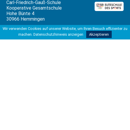
Carl-Friedrich-Gauß-Schule
Kooperative Gesamtschule
Hohe Bünte 4
30966 Hemmingen
Wir verwenden Cookies auf unserer Website, um Ihren Besuch effizienter zu
Tel 0511 42037-200
Fax 0511 42037-211
machen.
Datenschutzhinweis anzeigen
Akzeptieren
info@kgshemmingen.de
Rechtliches
Impressum
Datenschutzbeauftragter
Datenschutzerklärung
Datenverarbeitung
Unterstützung
Die Erstellung dieser Website wurde
ermöglicht durch die freundliche
Unterstützung von: