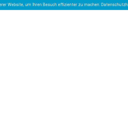
rer Website, um Ihren Besuch effizienter zu machen.
Datenschutzh
 Eintritt ins Phaeno komplett übernommen und uns
s dem Förderverein
em Förderverein
Das Phaeno in Wolfsburg mit der 7G4
>
ches
um
utzbeauftragter
tzerklärung