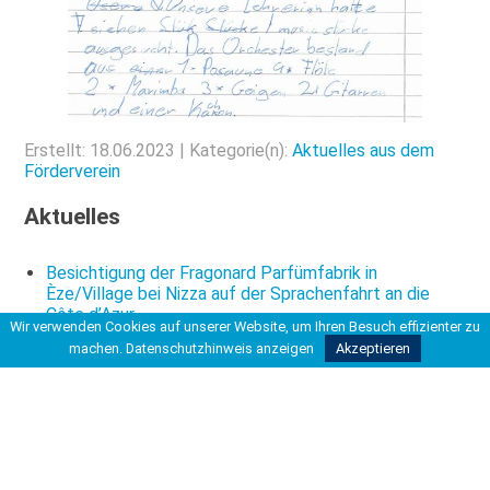
Erstellt: 18.06.2023 | Kategorie(n):
Aktuelles aus dem
Förderverein
Aktuelles
Besichtigung der Fragonard Parfümfabrik in
Èze/Village bei Nizza auf der Sprachenfahrt an die
Côte d’Azur
Wir verwenden Cookies auf unserer Website, um Ihren Besuch effizienter zu
Spanischunterricht einmal anders: Oberstufenkurse
machen.
Datenschutzhinweis anzeigen
Akzeptieren
erleben authentische Sprache und Kultur in Hannover
Bericht der Klassen 6R1-3 und 6H1über die
Wattwanderung bei Neuharlingersiel