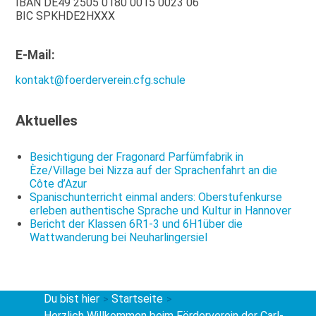
IBAN DE49 2505 0180 0015 0023 06
BIC SPKHDE2HXXX
E-Mail:
kontakt@foerderverein.cfg.schule
Aktuelles
Besichtigung der Fragonard Parfümfabrik in
Èze/Village bei Nizza auf der Sprachenfahrt an die
Côte d’Azur
Spanischunterricht einmal anders: Oberstufenkurse
erleben authentische Sprache und Kultur in Hannover
Bericht der Klassen 6R1-3 und 6H1über die
Wattwanderung bei Neuharlingersiel
Du bist hier
Startseite
>
>
Herzlich Willkommen beim Förderverein der Carl-