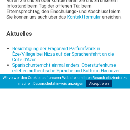
Rufen Sie uns an oder kontaktieren Sie uns an unserem
Infostand beim Tag der offenen Tür, beim
Elternsprechtag, den Einschulungs- und Abschlussfeiern.
Sie können uns auch über das
Kontaktformular
erreichen.
Aktuelles
Besichtigung der Fragonard Parfümfabrik in
Èze/Village bei Nizza auf der Sprachenfahrt an die
Côte d’Azur
Spanischunterricht einmal anders: Oberstufenkurse
erleben authentische Sprache und Kultur in Hannover
Bericht der Klassen 6R1-3 und 6H1über die
Wir verwenden Cookies auf unserer Website, um Ihren Besuch effizienter zu
Wattwanderung bei Neuharlingersiel
machen.
Datenschutzhinweis anzeigen
Akzeptieren
Du bist hier
Startseite
>
>
Herzlich Willkommen beim Förderverein der Carl-
Friedrich-Gauß-Schule e. V.
>