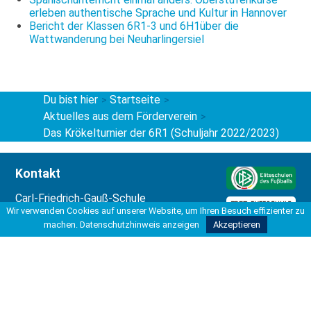
erleben authentische Sprache und Kultur in Hannover
Bericht der Klassen 6R1-3 und 6H1über die
Wattwanderung bei Neuharlingersiel
Du bist hier
Startseite
>
>
Aktuelles aus dem Förderverein
>
Das Krökelturnier der 6R1 (Schuljahr 2022/2023)
Kontakt
Carl-Friedrich-Gauß-Schule
Kooperative Gesamtschule
Wir verwenden Cookies auf unserer Website, um Ihren Besuch effizienter zu
Hohe Bünte 4
machen.
Datenschutzhinweis anzeigen
Akzeptieren
30966 Hemmingen
Tel 0511 42037-200
Fax 0511 42037-211
info@kgshemmingen.de