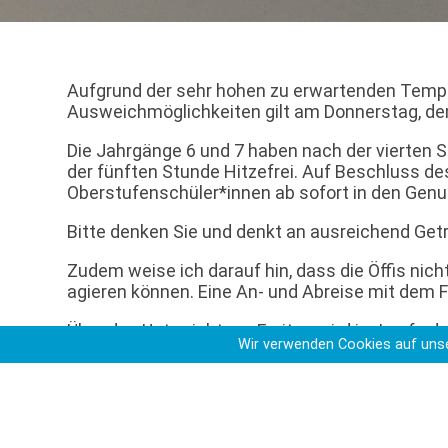
Aufgrund der sehr hohen zu erwartenden Temp
Ausweichmöglichkeiten gilt am Donnerstag, dem
Die Jahrgänge 6 und 7 haben nach der vierten 
der fünften Stunde Hitzefrei. Auf Beschluss d
Oberstufenschüler*innen ab sofort in den Gen
Bitte denken Sie und denkt an ausreichend G
Zudem weise ich darauf hin, dass die Öffis nic
agieren können. Eine An- und Abreise mit dem F
Über den Unterricht am Freitag wird im Laufe 
Wir verwenden Cookies auf unse
findet auf jeden Fall nach dem bestehenden Pla
Erstellt: 13.08.2025 | Kategorie(n):
Aktuelles au