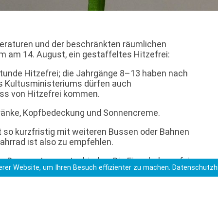
eraturen und der beschränkten räumlichen
 am 14. August, ein gestaffeltes Hitzefrei:
Stunde Hitzefrei; die Jahrgänge 8–13 haben nach
es Kultusministeriums dürfen auch
uss von Hitzefrei kommen.
etränke, Kopfbedeckung und Sonnencreme.
ht so kurzfristig mit weiteren Bussen oder Bahnen
ahrrad ist also zu empfehlen.
des Donnerstags entschieden. Die Einschulungsfeier
rer Website, um Ihren Besuch effizienter zu machen.
Datenschutzh
n statt.
s der Schule