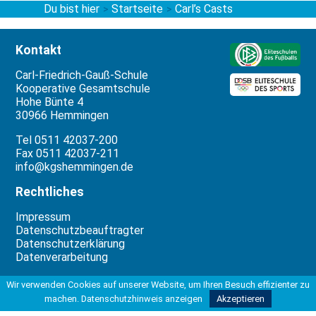
Du bist hier
Startseite
Carl’s Casts
>
>
Kontakt
Carl-Friedrich-Gauß-Schule
Kooperative Gesamtschule
Hohe Bünte 4
30966 Hemmingen
Tel 0511 42037-200
Fax 0511 42037-211
info@kgshemmingen.de
Rechtliches
Impressum
Datenschutzbeauftragter
Datenschutzerklärung
Datenverarbeitung
Unterstützung
Wir verwenden Cookies auf unserer Website, um Ihren Besuch effizienter zu
machen.
Datenschutzhinweis anzeigen
Akzeptieren
Die Erstellung dieser Website wurde