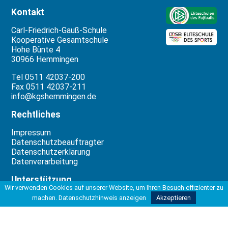
Kontakt
Carl-Friedrich-Gauß-Schule
Kooperative Gesamtschule
Hohe Bünte 4
30966 Hemmingen
Tel 0511 42037-200
Fax 0511 42037-211
info@kgshemmingen.de
Rechtliches
Impressum
Datenschutzbeauftragter
Datenschutzerklärung
Datenverarbeitung
Unterstützung
Wir verwenden Cookies auf unserer Website, um Ihren Besuch effizienter zu
Die Erstellung dieser Website wurde
machen.
Datenschutzhinweis anzeigen
Akzeptieren
ermöglicht durch die freundliche
Unterstützung von: