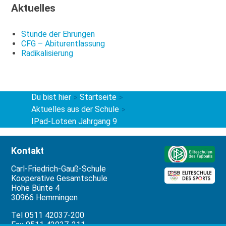
Aktuelles
Stunde der Ehrungen
CFG – Abiturentlassung
Radikalisierung
Du bist hier
Startseite
>
>
Aktuelles aus der Schule
>
IPad-Lotsen Jahrgang 9
Kontakt
Carl-Friedrich-Gauß-Schule
Kooperative Gesamtschule
Hohe Bünte 4
30966 Hemmingen
Tel 0511 42037-200
Fax 0511 42037-211