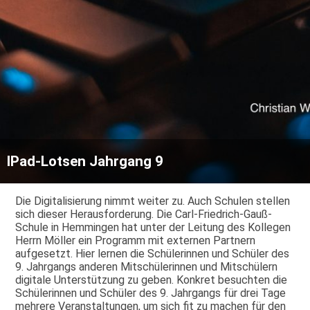
IPad-Lotsen Jahrgang 9
Die Digitalisierung nimmt weiter zu. Auch Schulen stellen
sich dieser Herausforderung. Die Carl-Friedrich-Gauß-
Schule in Hemmingen hat unter der Leitung des Kollegen
Herrn Möller ein Programm mit externen Partnern
aufgesetzt. Hier lernen die Schülerinnen und Schüler des
9. Jahrgangs anderen Mitschülerinnen und Mitschülern
digitale Unterstützung zu geben. Konkret besuchten die
Schülerinnen und Schüler des 9. Jahrgangs für drei Tage
mehrere Veranstaltungen, um sich fit zu machen für den