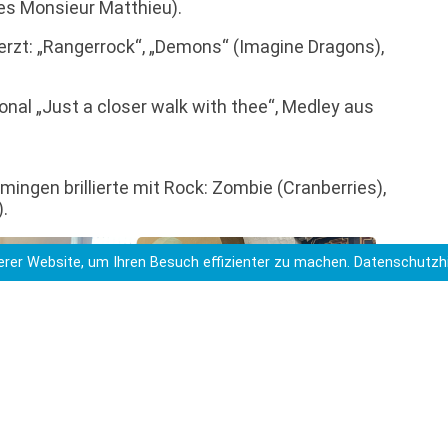
des Monsieur Matthieu).
herzt: „Rangerrock“, „Demons“ (Imagine Dragons),
onal „Just a closer walk with thee“, Medley aus
ingen brillierte mit Rock: Zombie (Cranberries),
).
rer Website, um Ihren Besuch effizienter zu machen.
Datenschutzh