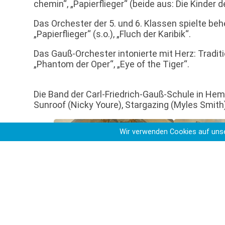
chemin“, „Papierflieger“ (beide aus: Die Kinder 
Das Orchester der 5. und 6. Klassen spielte be
„Papierflieger“ (s.o.), „Fluch der Karibik“.
Das Gauß-Orchester intonierte mit Herz: Traditi
„Phantom der Oper“, „Eye of the Tiger“.
Die Band der Carl-Friedrich-Gauß-Schule in Hemm
Sunroof (Nicky Youre), Stargazing (Myles Smith
Wir verwenden Cookies auf unse