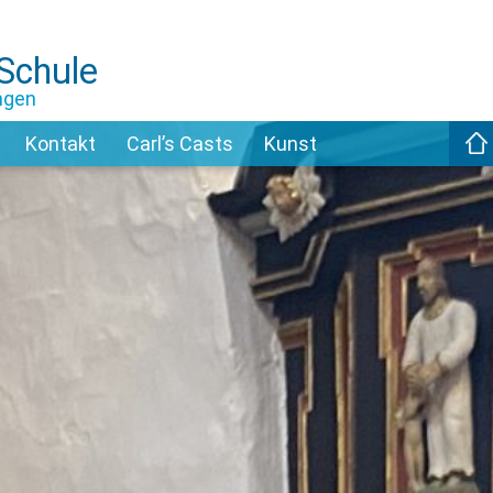
-Schule
ngen
Kontakt
Carl’s Casts
Kunst