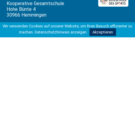
Kooperative Gesamtschule
Hohe Bünte 4
30966 Hemmingen
Tel 0511 42037-200
Wir verwenden Cookies auf unserer Website, um Ihren Besuch effizienter zu
Fax 0511 42037-211
machen.
Datenschutzhinweis anzeigen
Akzeptieren
info@kgshemmingen.de
Rechtliches
Impressum
Datenschutzbeauftragter
Datenschutzerklärung
Datenverarbeitung
Unterstützung
Die Erstellung dieser Website wurde
ermöglicht durch die freundliche
Unterstützung von: