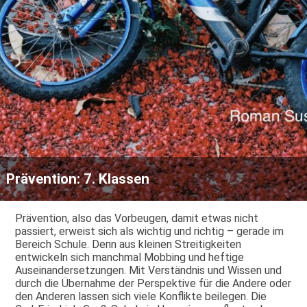
Prävention: 7. Klassen
Prävention, also das Vorbeugen, damit etwas nicht
passiert, erweist sich als wichtig und richtig – gerade im
Bereich Schule. Denn aus kleinen Streitigkeiten
entwickeln sich manchmal Mobbing und heftige
Auseinandersetzungen. Mit Verständnis und Wissen und
durch die Übernahme der Perspektive für die Andere oder
den Anderen lassen sich viele Konflikte beilegen. Die