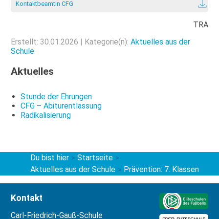
Kontaktbeamtin CFG
TRA
Erstellt: 30.01.2026 | Kategorie(n):
Aktuelles aus der
Schule
Aktuelles
Stunde der Ehrungen
CFG – Abiturentlassung
Radikalisierung
Du bist hier
Startseite
>
>
Aktuelles aus der Schule
Prävention: 7. Klassen
>
Kontakt
Carl-Friedrich-Gauß-Schule