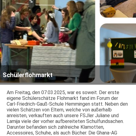
Schülerflohmarkt
Am Freitag, den 07.03.2025, war es soweit. Der erste
eigene Schülerschätze Flohmarkt fand im Forum der
Carl-Friedrich-Gauß-Schule Hemmingen statt. Neben den
vielen Schätzen von Eltern, welche von außerhalb
anreisten, verkauften auch unsere FSJler Juliane und
Lamija viele der vorher aufbereiteten Schulfundsachen.
Darunter befanden sich zahlreiche Klamotten,
Accessoires, Schuhe, als auch Bücher. Die Ghana-AG