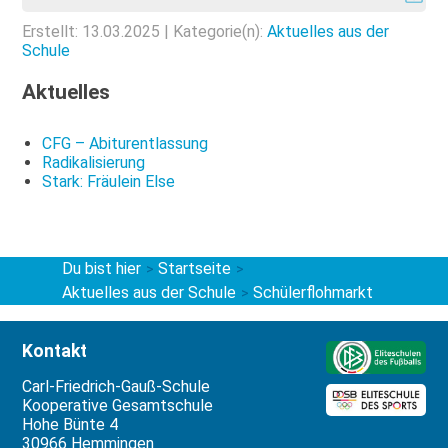
Erstellt: 13.03.2025 | Kategorie(n):
Aktuelles aus der
Schule
Aktuelles
CFG – Abiturentlassung
Radikalisierung
Stark: Fräulein Else
Du bist hier
Startseite
>
>
Aktuelles aus der Schule
Schülerflohmarkt
>
Kontakt
Carl-Friedrich-Gauß-Schule
Kooperative Gesamtschule
Hohe Bünte 4
30966 Hemmingen