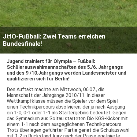
JtfO-Fußball: Zwei Teams erreichen
Bundesfinale!
Jugend trainiert für OIympia – Fußball:
Schülerauswahlmannschaften des 5./6. Jahrgangs
und des 9./10.Jahrgangs werden Landesmeister und
qualifizieren sich für Berlin!
Den Auftakt machte am Mittwoch, 06.07., die
Mannschaft der Jahrgänge 2010/11. In dieser
Wettkampfklasse müssen die Spieler vor dem Spiel
einen Technikparcours absolvieren, der ja nach Ausgang
ein 1-0, 0-1 oder 1-1 als Startergebnis bedeutet. Gegen
das Gymnasium aus Soltau starteten Die KGS-Kicker mit
einem 1-1 nach dem ausgeglichenen Technikparcours.
Trotz überlegen geführter Partie geriet die Schulauswahl
mit 1-2 in Rückstand, kurz nach der Pause egalisierte