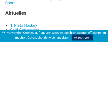
Sport
Aktuelles
1. Platz Hockey
Gold-Schwimmer
Wir verwenden Cookies auf unserer Website, um Ihren Besuch effizienter zu
96-Profi Ndikom spricht in der KGS über Rassismus
machen.
Datenschutzhinweis anzeigen
Akzeptieren
Du bist hier
Startseite
>
>
Aktuelles aus dem Sport
>
JtfO-Fußball: Zwei Teams erreichen Bundesfinale!
Kontakt
Carl-Friedrich-Gauß-Schule
Kooperative Gesamtschule
Hohe Bünte 4
30966 Hemmingen