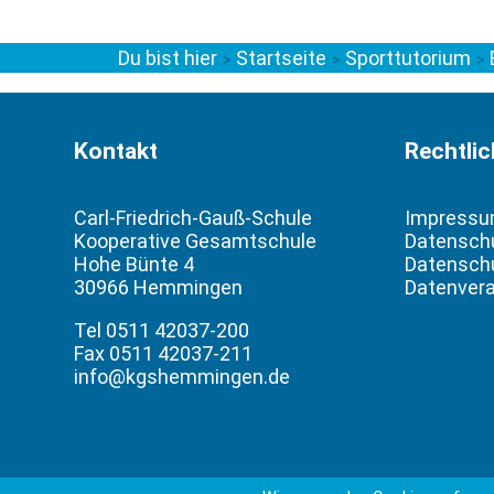
Du bist hier
Startseite
Sporttutorium
>
>
>
Kontakt
Rechtli
Carl-Friedrich-Gauß-Schule
Impress
Kooperative Gesamtschule
Datensch
Hohe Bünte 4
Datenschu
30966 Hemmingen
Datenvera
Tel 0511 42037-200
Fax 0511 42037-211
info@kgshemmingen.de