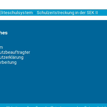
Eliteschulsystem
Schulzeitstreckung in der SEK II
>
ches
um
utzbeauftragter
tzerklärung
rbeitung