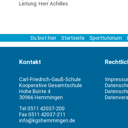
Leitung: Herr Achilles
Du bist hier
Startseite
Sporttutorium
>
>
>
Kontakt
Rechtli
Carl-Friedrich-Gauß-Schule
Impress
Kooperative Gesamtschule
Datensch
Hohe Bünte 4
Datenschu
30966 Hemmingen
Datenvera
Tel 0511 42037-200
Fax 0511 42037-211
info@kgshemmingen.de