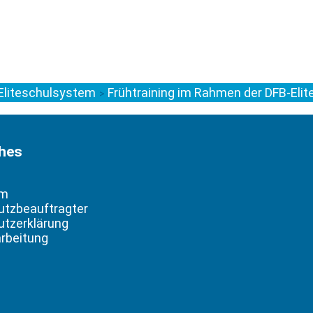
Eliteschulsystem
Frühtraining im Rahmen der DFB-Elit
>
ches
um
utzbeauftragter
tzerklärung
rbeitung