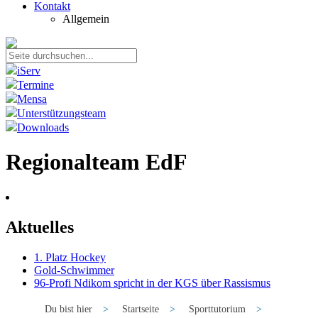
Kontakt
Allgemein
iServ
Termine
Mensa
Unterstützungsteam
Downloads
Regionalteam EdF
Aktuelles
1. Platz Hockey
Gold-Schwimmer
96-Profi Ndikom spricht in der KGS über Rassismus
Du bist hier
>
Startseite
>
Sporttutorium
>