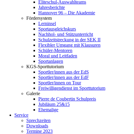
Eliteschul-Auswahlteams
Jahresberichte
Hannover 96 – Die Akademie
Fördersystem
Lerninsel
Sportausgleichskurs
Nachhol- und Stützunterricht
Schulzeitstreckung in der SEK II
Flexibler Umgang mit Klausuren
Schüler-Mentoren
Moral und Leitfaden
Sportanlagen
KGS-Sporttutorium
Sportler/innen aus der EdS
Sportler/innen aus der EdF
Sportler/innen on Tour
Freiwilligendienst im Sporttutorium
Galerie
Pierre de Coubertin Schulpreis
Jubiläum 25&15
Ehemalige
Service
Sprechzeiten
Downloads
Termine 2023