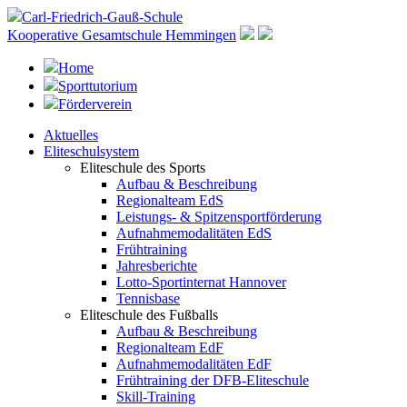
Carl-Friedrich-Gauß-Schule
Kooperative Gesamtschule Hemmingen
Home
Sporttutorium
Förderverein
Aktuelles
Eliteschulsystem
Eliteschule des Sports
Aufbau & Beschreibung
Regionalteam EdS
Leistungs- & Spitzensportförderung
Aufnahmemodalitäten EdS
Frühtraining
Jahresberichte
Lotto-Sportinternat Hannover
Tennisbase
Eliteschule des Fußballs
Aufbau & Beschreibung
Regionalteam EdF
Aufnahmemodalitäten EdF
Frühtraining der DFB-Eliteschule
Skill-Training