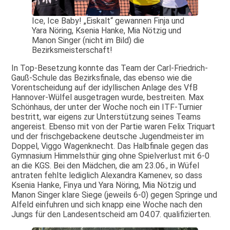
Ice, Ice Baby! „Eiskalt“ gewannen Finja und
Yara Nöring, Ksenia Hanke, Mia Nötzig und
Manon Singer (nicht im Bild) die
Bezirksmeisterschaft!
In Top-Besetzung konnte das Team der Carl-Friedrich-
Gauß-Schule das Bezirksfinale, das ebenso wie die
Vorentscheidung auf der idyllischen Anlage des VfB
Hannover-Wülfel ausgetragen wurde, bestreiten. Max
Schönhaus, der unter der Woche noch ein ITF-Turnier
bestritt, war eigens zur Unterstützung seines Teams
angereist. Ebenso mit von der Partie waren Felix Triquart
und der frischgebackene deutsche Jugendmeister im
Doppel, Viggo Wagenknecht. Das Halbfinale gegen das
Gymnasium Himmelsthür ging ohne Spielverlust mit 6-0
an die KGS. Bei den Mädchen, die am 23.06., in Wüfel
antraten fehlte lediglich Alexandra Kamenev, so dass
Ksenia Hanke, Finya und Yara Nöring, Mia Nötzig und
Manon Singer klare Siege (jeweils 6-0) gegen Springe und
Alfeld einfuhren und sich knapp eine Woche nach den
Jungs für den Landesentscheid am 04.07. qualifizierten.