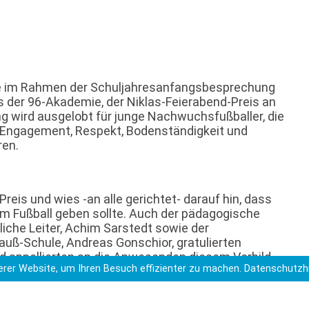
e im Rahmen der Schuljahresanfangsbesprechung
s der 96-Akademie, der Niklas-Feierabend-Preis an
g wird ausgelobt für junge Nachwuchsfußballer, die
, Engagement, Respekt, Bodenständigkeit und
ren.
reis und wies -an alle gerichtet- darauf hin, dass
m Fußball geben sollte. Auch der pädagogische
liche Leiter, Achim Sarstedt sowie der
-Gauß-Schule, Andreas Gonschior, gratulierten
d appellierten an die Anwesenden diesem Vorbild
rer Website, um Ihren Besuch effizienter zu machen.
Datenschutzh
ACH, 01.09.2022