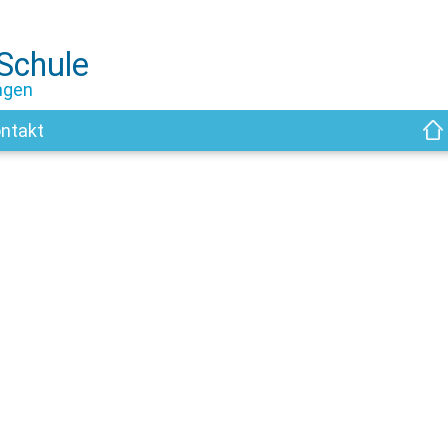
-Schule
ngen
ntakt