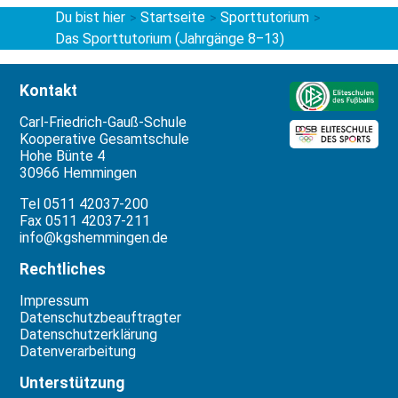
Du bist hier
Startseite
Sporttutorium
>
>
>
Das Sporttutorium (Jahrgänge 8‒13)
Kontakt
Carl-Friedrich-Gauß-Schule
Kooperative Gesamtschule
Hohe Bünte 4
30966 Hemmingen
Tel 0511 42037-200
Fax 0511 42037-211
info@kgshemmingen.de
Rechtliches
Impressum
Datenschutzbeauftragter
Datenschutzerklärung
Datenverarbeitung
Unterstützung