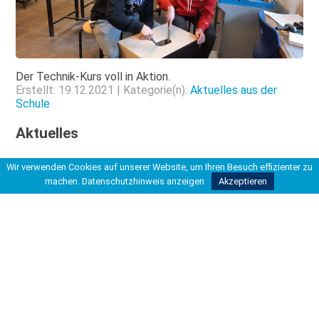
Der Technik-Kurs voll in Aktion.
Erstellt: 19.12.2021 | Kategorie(n):
Aktuelles aus der
Schule
Aktuelles
Wir verwenden Cookies auf unserer Website, um Ihren Besuch effizienter zu
CFG – Abiturentlassung
machen.
Datenschutzhinweis anzeigen
Akzeptieren
Radikalisierung
Stark: Fräulein Else
Du bist hier
Startseite
>
>
Aktuelles aus der Schule
>
Auf die Kisten fertig los! Bühnenkästen für das...