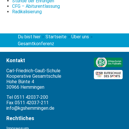
Stunde der Ehrungen
CFG – Abiturentlassung
Radikalisierung
Du bist hier
Startseite
Über uns
>
>
>
Gesamtkonferenz
Kontakt
Carl-Friedrich-Gauß-Schule
Kooperative Gesamtschule
Hohe Bünte 4
30966 Hemmingen
Tel 0511 42037-200
Fax 0511 42037-211
info@kgshemmingen.de
Rechtliches
Impressum