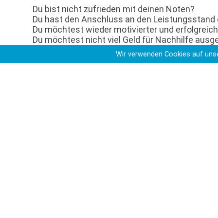
Du bist nicht zufrieden mit deinen Noten?
Du hast den Anschluss an den Leistungsstand 
Du möchtest wieder motivierter und erfolgreich
Du möchtest nicht viel Geld für Nachhilfe aus
Du möchtest Nachhilfe auch mal in Freistund
Wir verwenden Cookies auf unse
Du möchtest die Nachhilfe gerne von jemand
So oder so bist du bei Schüler helfen Schülern 
Infobildschirm bei IServ findest du weitere In
Nachhilfelehrerin/eines Nachhilfelehrers hast,
mich unter:
sabrina.zepmei
Schüler-helfen-Schülern-AG
Du bist hier
Startseite
Schulprofil
Sch
>
>
>