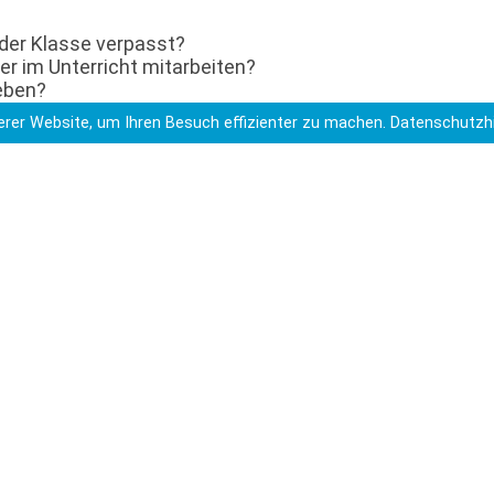
der Klasse verpasst?
er im Unterricht mitarbeiten?
geben?
en nehmen?
rer Website, um Ihren Besuch effizienter zu machen.
Datenschutzh
em aus der Schule bekommen?
genau richtig. Im Schülerbuch auf S. 18 und auf dem
formationen. Wenn du Probleme beim Finden einer
 kannst du dich gerne an mich wenden. Du erreichst
sel@kgshemmingen.eu
üler helfen Schülern