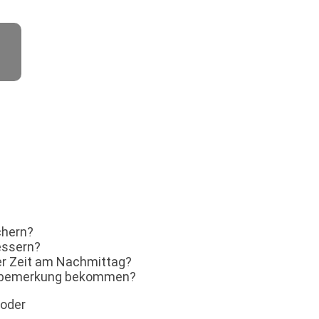
n
chern?
essern?
er Zeit am Nachmittag?
nisbemerkung bekommen?
oder