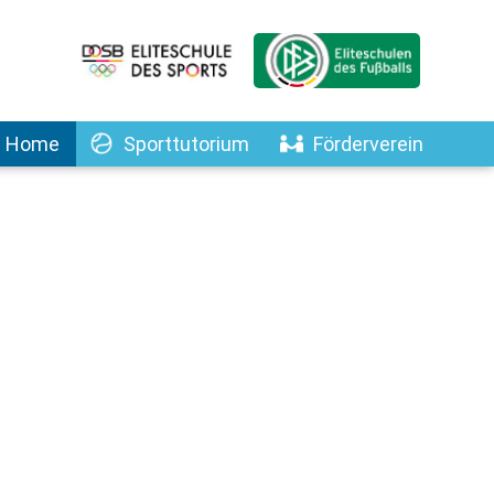
Home
Sporttutorium
Förderverein