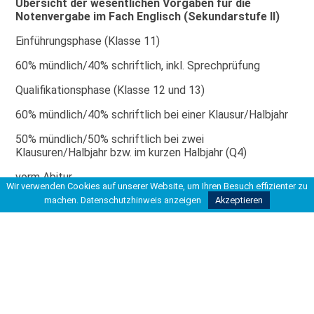
Übersicht der wesentlichen Vorgaben für die
Notenvergabe im Fach Englisch (Sekundarstufe II)
Einführungsphase (Klasse 11)
60% mündlich/40% schriftlich, inkl. Sprechprüfung
Qualifikationsphase (Klasse 12 und 13)
60% mündlich/40% schriftlich bei einer Klausur/Halbjahr
50% mündlich/50% schriftlich bei zwei
Klausuren/Halbjahr bzw. im kurzen Halbjahr (Q4)
vorm Abitur.
Wir verwenden Cookies auf unserer Website, um Ihren Besuch effizienter zu
Klassenarbeiten: Verteilung Sprache/Inhalt
machen.
Datenschutzhinweis anzeigen
Akzeptieren
60%/40%
Die prozentuale Notenverteilung beim Hörverstehen
richtet sich nach den Vorgaben im Abitur.
Aktuelles