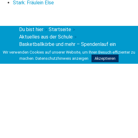
Stark: Fräulein Else
Du bist hier
Startseite
>
>
Aktuelles aus der Schule
>
Basketballkörbe und mehr – Spendenlauf ein
fulminanter Erfolg
Wir verwenden Cookies auf unserer Website, um Ihren Besuch effizienter zu
machen.
Datenschutzhinweis anzeigen
Akzeptieren
Kontakt
Carl-Friedrich-Gauß-Schule
Kooperative Gesamtschule
Hohe Bünte 4
30966 Hemmingen
Tel 0511 42037-200
Fax 0511 42037-211
info@kgshemmingen.de
Rechtliches