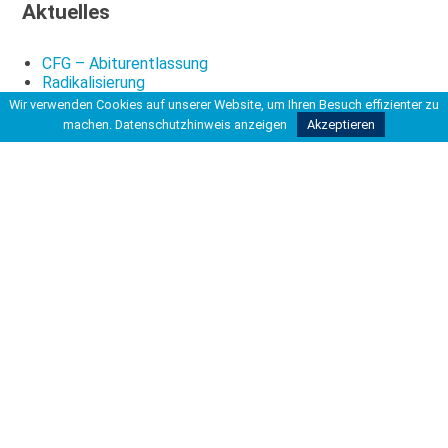
Aktuelles
CFG – Abiturentlassung
Radikalisierung
Stark: Fräulein Else
Wir verwenden Cookies auf unserer Website, um Ihren Besuch effizienter zu
machen.
Datenschutzhinweis anzeigen
Akzeptieren
Du bist hier
Startseite
>
>
Aktuelles aus der Schule
>
Das Goldene Ticket – die Jagd beginnt
Kontakt
Carl-Friedrich-Gauß-Schule
Kooperative Gesamtschule
Hohe Bünte 4
30966 Hemmingen
Tel 0511 42037-200
Fax 0511 42037-211