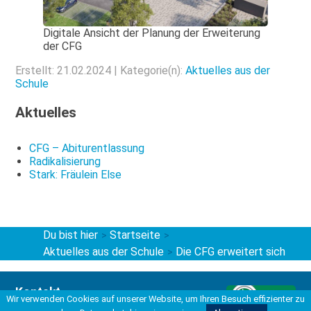
Digitale Ansicht der Planung der Erweiterung
der CFG
Erstellt: 21.02.2024 | Kategorie(n):
Aktuelles aus der
Schule
Aktuelles
CFG – Abiturentlassung
Radikalisierung
Stark: Fräulein Else
Du bist hier
Startseite
>
>
Aktuelles aus der Schule
Die CFG erweitert sich
>
Kontakt
Wir verwenden Cookies auf unserer Website, um Ihren Besuch effizienter zu