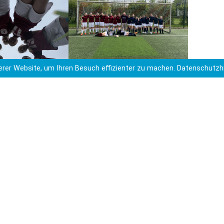
rer Website, um Ihren Besuch effizienter zu machen.
Datenschutzh
WK3 und WK4 mit Michael Lader,
dem Betreuer
ntscheid steht an.
TRA
s der Schule