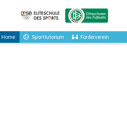
Home
Sporttutorium
Förderverein