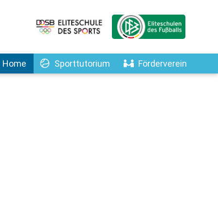
Home
Sporttutorium
Förderverein