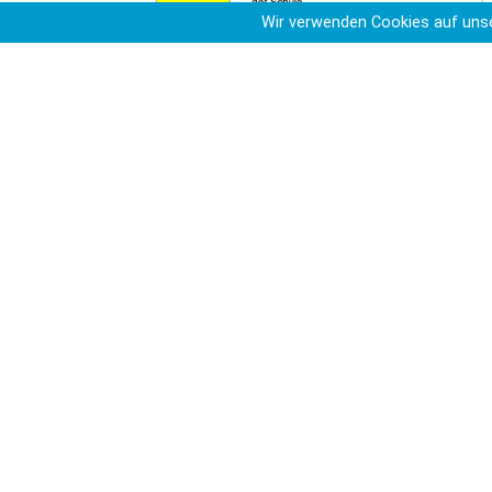
Wir verwenden Cookies auf unse
Übersicht der Regelungen ab 01.12.2020
Im Härtefall von Präsenzpflicht befreit
Mit der Weihnachtszeit möchten viele mit der F
auf
Antrag
der Eltern und/oder Erziehungsberec
Härtefall
früher in die Ferien zu entlassen. Den