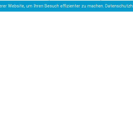
rer Website, um Ihren Besuch effizienter zu machen.
Datenschutzh
amilie feiern. So bietet das Land Niedersachsen an,
htigten ein oder zwei Tage die Schüler*innen im
 Antrag finden Sie
hier
. Dieser Antrag zur Befreiung