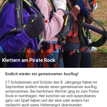
Klettern am Pirate Rock
Endlich wieder ein gemeinsamer Ausflug!
27 Schülerinnen und Schüler des 8. Jahrgangs haben im
September endlich wieder einen gemeinsamen Ausflug
unternommen. Bei herrlichem Wetter ging es zum Priate
Rock in Isernhagen. Hier konnten sie sich ausprobieren,
ganz viel Spaß haben und der eine oder andere hat
vielleicht auch seine Höhenangst überwunden.