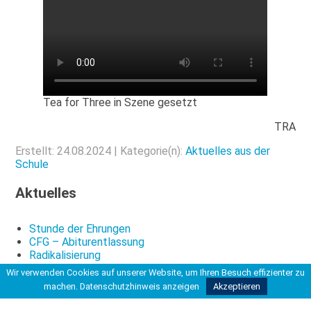
Tea for Three in Szene gesetzt
TRA
Erstellt: 24.08.2024 | Kategorie(n):
Aktuelles aus der
Schule
Aktuelles
Stunde der Ehrungen
CFG – Abiturentlassung
Radikalisierung
Wir verwenden Cookies auf unserer Website, um Ihren Besuch effizienter zu
machen.
Datenschutzhinweis anzeigen
Akzeptieren