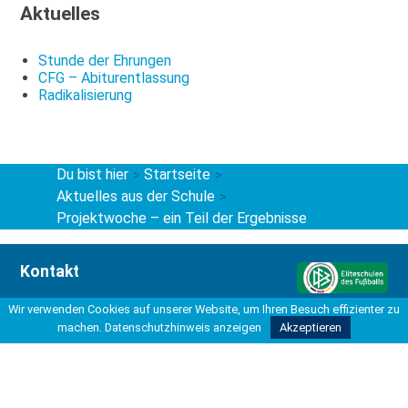
Aktuelles
Stunde der Ehrungen
CFG – Abiturentlassung
Radikalisierung
Du bist hier
Startseite
>
>
Aktuelles aus der Schule
>
Projektwoche – ein Teil der Ergebnisse
Kontakt
Carl-Friedrich-Gauß-Schule
Wir verwenden Cookies auf unserer Website, um Ihren Besuch effizienter zu
Kooperative Gesamtschule
machen.
Datenschutzhinweis anzeigen
Akzeptieren
Hohe Bünte 4
30966 Hemmingen
Tel 0511 42037-200
Fax 0511 42037-211