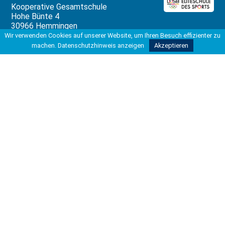
Kooperative Gesamtschule
Hohe Bünte 4
30966 Hemmingen
Wir verwenden Cookies auf unserer Website, um Ihren Besuch effizienter zu
Tel 0511 42037-200
machen.
Datenschutzhinweis anzeigen
Akzeptieren
Fax 0511 42037-211
info@kgshemmingen.de
Rechtliches
Impressum
Datenschutzbeauftragter
Datenschutzerklärung
Datenverarbeitung
Unterstützung
Die Erstellung dieser Website wurde
ermöglicht durch die freundliche
Unterstützung von: