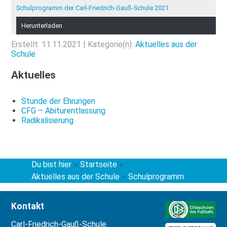
Schulprogramm der Carl-Friedrich-Gauß-Schule 2021
Herunterladen
Erstellt: 11.11.2021 | Kategorie(n):
Aktuelles aus der
Schule
Aktuelles
Stunde der Ehrungen
CFG – Abiturentlassung
Radikalisierung
Du bist hier
Startseite
>
>
Aktuelles aus der Schule
Schulprogramm
>
Kontakt
Carl-Friedrich-Gauß-Schule