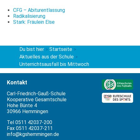
CFG – Abiturentlassung
Radikalisierung
Stark: Fräulein Else
Du bist hier
Startseite
>
>
Aktuelles aus der Schule
>
Unterrichtsausfall bis Mittwoch
Kontakt
Carl-Friedrich-Gauß-Schule
Kooperative Gesamtschule
Hohe Bünte 4
30966 Hemmingen
Tel 0511 42037-200
Fax 0511 42037-211
info@kgshemmingen.de