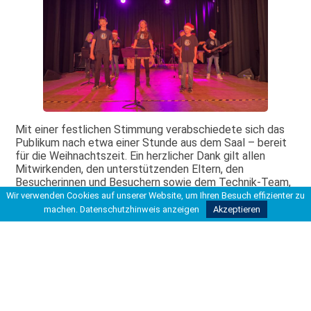
Mit einer festlichen Stimmung verabschiedete sich das
Publikum nach etwa einer Stunde aus dem Saal – bereit
für die Weihnachtszeit. Ein herzlicher Dank gilt allen
Mitwirkenden, den unterstützenden Eltern, den
Besucherinnen und Besuchern sowie dem Technik-Team,
das für exzellenten Klang und stimmungsvolles Licht
Wir verwenden Cookies auf unserer Website, um Ihren Besuch effizienter zu
sorgte. Weihnachten kann kommen!
machen.
Datenschutzhinweis anzeigen
Akzeptieren
TRA
Erstellt: 15.12.2024 | Kategorie(n):
Aktuelles aus der
Schule
Aktuelles