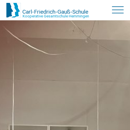
Carl-Friedrich-Gauß-Schule
Kooperative Gesamtschule Hemmingen