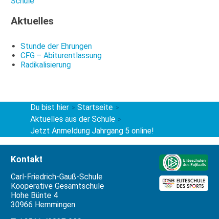
Schule
Aktuelles
Stunde der Ehrungen
CFG – Abiturentlassung
Radikalisierung
Du bist hier
Startseite
>
>
Aktuelles aus der Schule
>
Jetzt Anmeldung Jahrgang 5 online!
Kontakt
Carl-Friedrich-Gauß-Schule
Kooperative Gesamtschule
Hohe Bünte 4
30966 Hemmingen