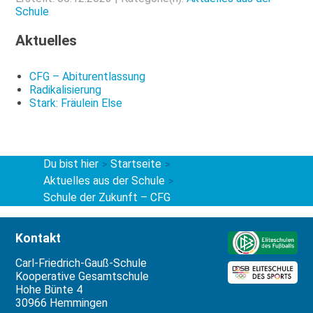
Schule
Aktuelles
CFG – Abiturentlassung
Radikalisierung
Stark: Fräulein Else
Du bist hier
Startseite
>
>
Aktuelles aus der Schule
>
Schule der Zukunft – CFG
Kontakt
Carl-Friedrich-Gauß-Schule
Kooperative Gesamtschule
Hohe Bünte 4
30966 Hemmingen