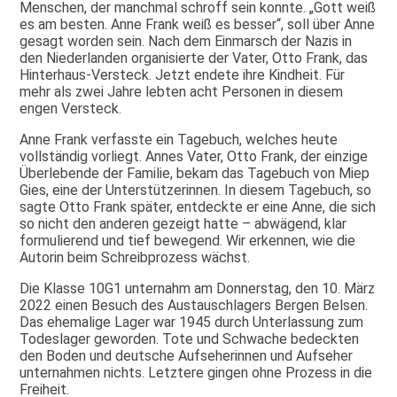
Menschen, der manchmal schroff sein konnte. „Gott weiß
es am besten. Anne Frank weiß es besser“, soll über Anne
gesagt worden sein. Nach dem Einmarsch der Nazis in
den Niederlanden organisierte der Vater, Otto Frank, das
Hinterhaus-Versteck. Jetzt endete ihre Kindheit. Für
mehr als zwei Jahre lebten acht Personen in diesem
engen Versteck.
Anne Frank verfasste ein Tagebuch, welches heute
vollständig vorliegt. Annes Vater, Otto Frank, der einzige
Überlebende der Familie, bekam das Tagebuch von Miep
Gies, eine der Unterstützerinnen. In diesem Tagebuch, so
sagte Otto Frank später, entdeckte er eine Anne, die sich
so nicht den anderen gezeigt hatte – abwägend, klar
formulierend und tief bewegend. Wir erkennen, wie die
Autorin beim Schreibprozess wächst.
Die Klasse 10G1 unternahm am Donnerstag, den 10. März
2022 einen Besuch des Austauschlagers Bergen Belsen.
Das ehemalige Lager war 1945 durch Unterlassung zum
Todeslager geworden. Tote und Schwache bedeckten
den Boden und deutsche Aufseherinnen und Aufseher
unternahmen nichts. Letztere gingen ohne Prozess in die
Freiheit.