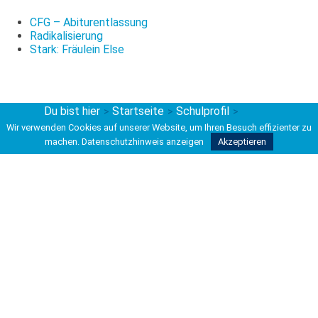
CFG – Abiturentlassung
Radikalisierung
Stark: Fräulein Else
Du bist hier
Startseite
Schulprofil
>
>
>
Arbeitsgemeinschaften
Wir verwenden Cookies auf unserer Website, um Ihren Besuch effizienter zu
machen.
Datenschutzhinweis anzeigen
Akzeptieren
Kontakt
Carl-Friedrich-Gauß-Schule
Kooperative Gesamtschule
Hohe Bünte 4
30966 Hemmingen
Tel 0511 42037-200
Fax 0511 42037-211
info@kgshemmingen.de
Rechtliches