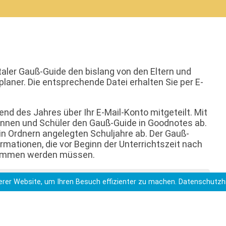
aler Gauß-Guide den bislang von den Eltern und
aner. Die entsprechende Datei erhalten Sie per E-
d des Jahres über Ihr E-Mail-Konto mitgeteilt. Mit
erinnen und Schüler den Gauß-Guide in Goodnotes ab.
in Ordnern angelegten Schuljahre ab. Der Gauß-
ormationen, die vor Beginn der Unterrichtszeit nach
nommen werden müssen.
rer Website, um Ihren Besuch effizienter zu machen.
Datenschutzh
LUD/TRA