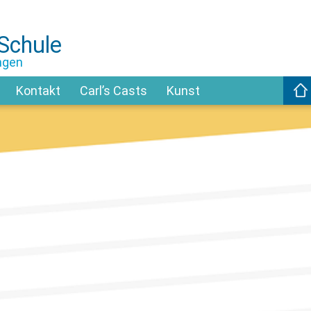
-Schule
ngen
Kontakt
Carl’s Casts
Kunst