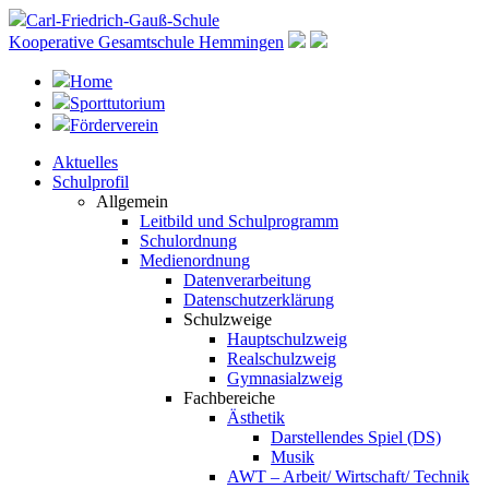
Carl-Friedrich-Gauß-Schule
Kooperative Gesamtschule Hemmingen
Home
Sporttutorium
Förderverein
Aktuelles
Schulprofil
Allgemein
Leitbild und Schulprogramm
Schulordnung
Medienordnung
Datenverarbeitung
Datenschutzerklärung
Schulzweige
Hauptschulzweig
Realschulzweig
Gymnasialzweig
Fachbereiche
Ästhetik
Darstellendes Spiel (DS)
Musik
AWT – Arbeit/ Wirtschaft/ Technik