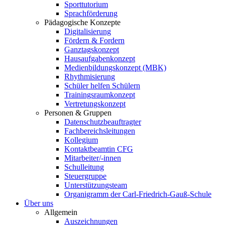
Sporttutorium
Sprachförderung
Pädagogische Konzepte
Digitalisierung
Fördern & Fordern
Ganztagskonzept
Hausaufgabenkonzept
Medienbildungskonzept (MBK)
Rhythmisierung
Schüler helfen Schülern
Trainingsraumkonzept
Vertretungskonzept
Personen & Gruppen
Datenschutzbeauftragter
Fachbereichsleitungen
Kollegium
Kontaktbeamtin CFG
Mitarbeiter/-innen
Schulleitung
Steuergruppe
Unterstützungsteam
Organigramm der Carl-Friedrich-Gauß-Schule
Über uns
Allgemein
Auszeichnungen