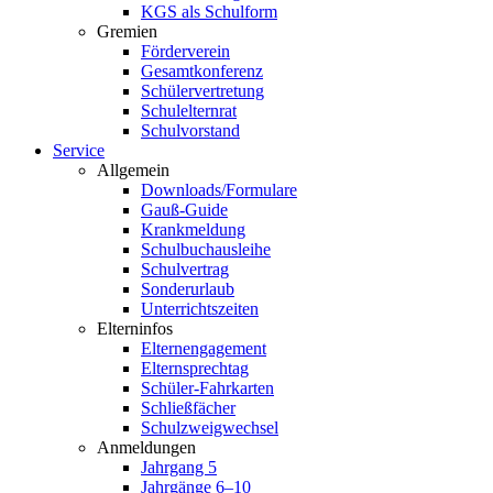
KGS als Schulform
Gremien
Förderverein
Gesamtkonferenz
Schülervertretung
Schulelternrat
Schulvorstand
Service
Allgemein
Downloads/Formulare
Gauß-Guide
Krankmeldung
Schulbuchausleihe
Schulvertrag
Sonderurlaub
Unterrichtszeiten
Elterninfos
Elternengagement
Elternsprechtag
Schüler-Fahrkarten
Schließfächer
Schulzweigwechsel
Anmeldungen
Jahrgang 5
Jahrgänge 6–10