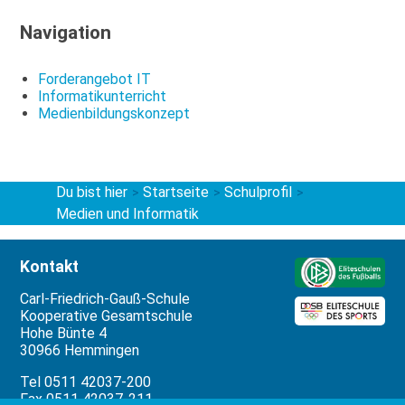
Navigation
Forderangebot IT
Informatikunterricht
Medienbildungskonzept
Du bist hier
Startseite
Schulprofil
>
>
>
Medien und Informatik
Kontakt
Carl-Friedrich-Gauß-Schule
Kooperative Gesamtschule
Hohe Bünte 4
30966 Hemmingen
Tel 0511 42037-200
Fax 0511 42037-211