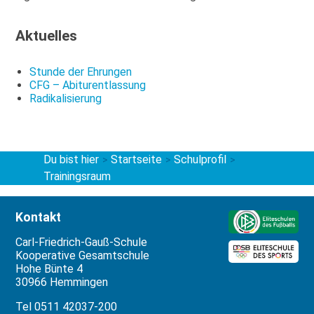
Aktuelles
Stunde der Ehrungen
CFG – Abiturentlassung
Radikalisierung
Du bist hier
Startseite
Schulprofil
>
>
>
Trainingsraum
Kontakt
Carl-Friedrich-Gauß-Schule
Kooperative Gesamtschule
Hohe Bünte 4
30966 Hemmingen
Tel 0511 42037-200