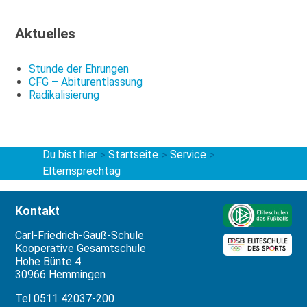
Aktuelles
Stunde der Ehrungen
CFG – Abiturentlassung
Radikalisierung
Du bist hier
Startseite
Service
>
>
>
Elternsprechtag
Kontakt
Carl-Friedrich-Gauß-Schule
Kooperative Gesamtschule
Hohe Bünte 4
30966 Hemmingen
Tel 0511 42037-200