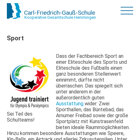
Carl-Friedrich-Gauß-Schule
Kooperative Gesamtschule Hemmingen
Sport
Dass der Fachbereich Sport an
einer Eliteschule des Sports und
Eliteschule des Fußballs einen
ganz besonderen Stellenwert
einnimmt, dürfte nicht
überraschen. Das spiegelt sich
unter anderem in der
außerordentlich guten
Ausstattung
wider: Zwei
Sporthallen, das Büntebad, das
Sei Teil des
Arnumer Freibad sowie der große
Schulteams!
Sportplatz mit Kunstrasenfeld
bieten ideale Raummöglichkeiten.
Hinzu kommen besondere Ausstattungen wie Speere,
Kin-Balls, ein Airtrack und allerlei Zirkusutensilien. Unter