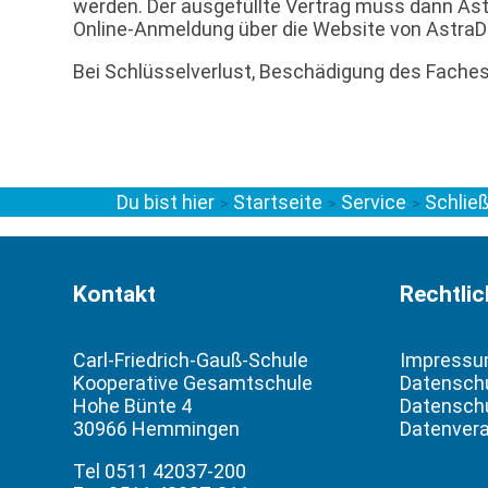
werden. Der ausgefüllte Vertrag muss dann Astr
Online-Anmeldung über die Website von AstraDi
Bei Schlüsselverlust, Beschädigung des Faches 
Du bist hier
Startseite
Service
Schlie
>
>
>
Kontakt
Rechtli
Carl-Friedrich-Gauß-Schule
Impress
Kooperative Gesamtschule
Datensch
Hohe Bünte 4
Datenschu
30966 Hemmingen
Datenvera
Tel 0511 42037-200