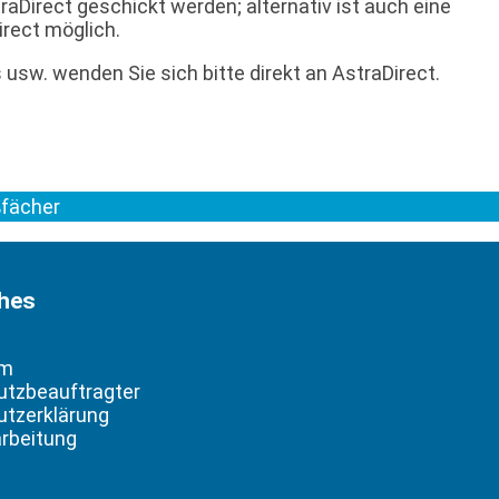
aDirect geschickt werden; alternativ ist auch eine
rect möglich.
usw. wenden Sie sich bitte direkt an AstraDirect.
ßfächer
ches
um
utzbeauftragter
tzerklärung
rbeitung