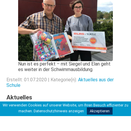
Nun ist es perfekt – mit Siegel und Elan geht
es weiter in der Schwimmausbildung.
Erstellt: 01.07.2020 | Kategorie(n):
Aktuelles aus der
Schule
Aktuelles
Wir verwenden Cookies auf unserer Website, um Ihren Besuch effizienter zu
machen.
Datenschutzhinweis anzeigen
Akzeptieren
CFG – Abiturentlassung
Radikalisierung
Stark: Fräulein Else