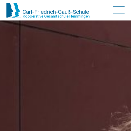
Carl-Friedrich-Gauß-Schule
Kooperative Gesamtschule Hemmingen